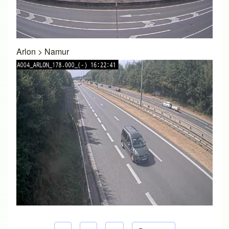
Arlon
>
Namur