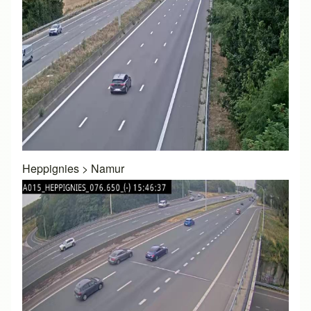
Heppignies
>
Namur