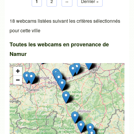
Page courante
1
Page default
2
Next page
››
Dernière page
Dernier »
Pagination
18 webcams listées suivant les critères sélectionnés
pour cette ville
Toutes les webcams en provenance de
Namur
+
−