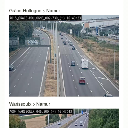
Grâce-Hollogne
>
Namur
Warissoulx
>
Namur