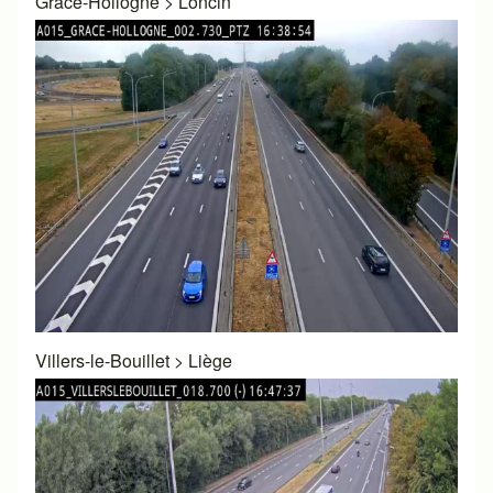
Grâce-Hollogne
>
Loncin
Villers-le-Bouillet
>
Liège