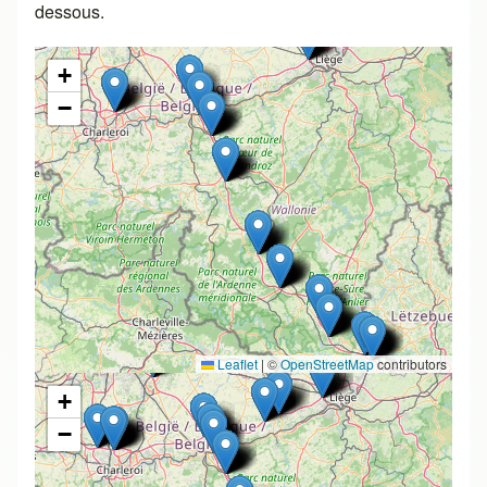
dessous.
+
−
Leaflet
|
©
OpenStreetMap
contributors
+
−