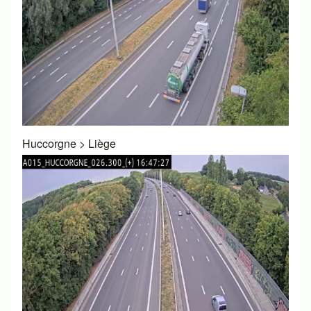
Huccorgne
>
Liège