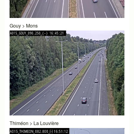
Gouy
>
Mons
Thiméon
>
La Louvière