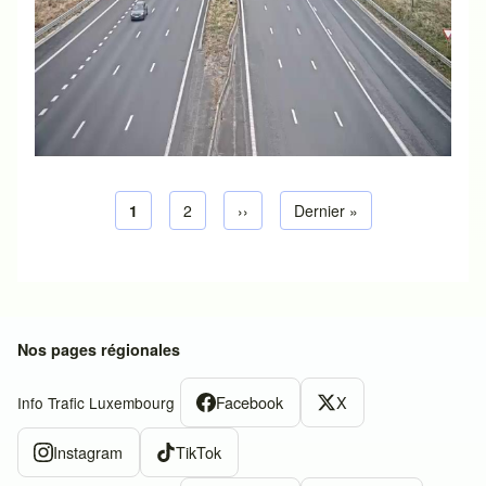
Page courante
1
Page default
2
Next page
››
Dernière page
Dernier »
Pagination
Nos pages régionales
Facebook
X
Info Trafic Luxembourg
Instagram
TikTok