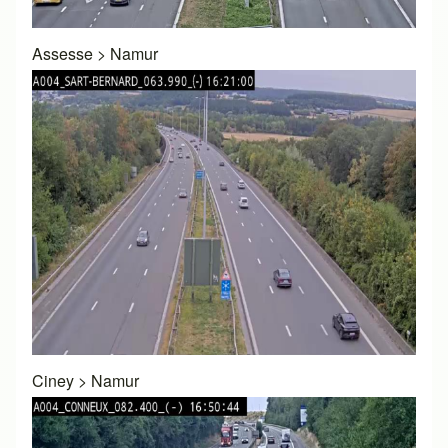
Assesse
>
Namur
Ciney
>
Namur