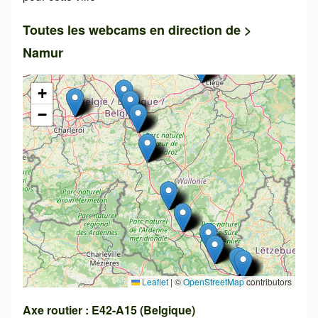
Toutes les webcams en direction de >
Namur
+
−
Leaflet
|
©
OpenStreetMap
contributors
Axe routier : E42-A15 (Belgique)