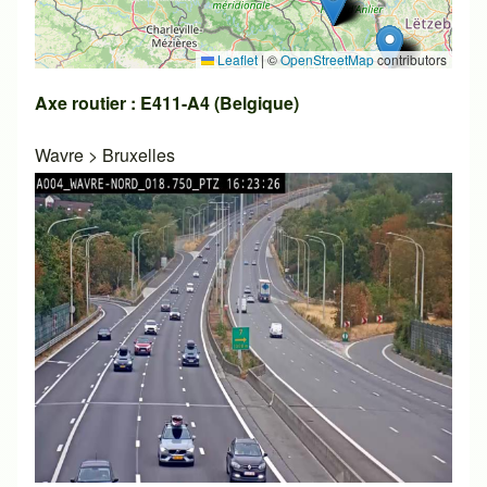
Leaflet
|
©
OpenStreetMap
contributors
Axe routier : E411-A4 (Belgique)
Wavre
>
Bruxelles