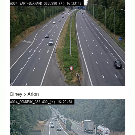
Ciney
>
Arlon