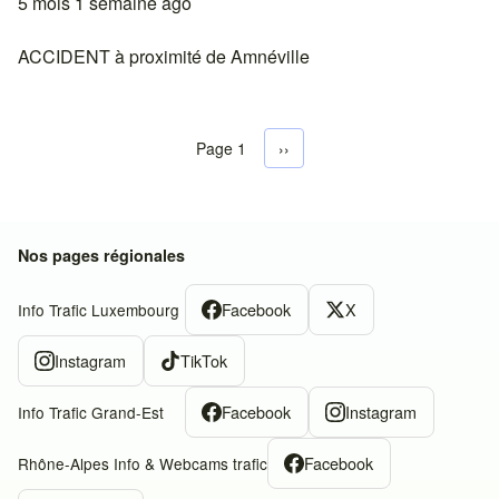
5 mois 1 semaine ago
ACCIDENT à proximité de Amnéville
Page 1
Next page
››
Pagination
Nos pages régionales
Facebook
X
Info Trafic Luxembourg
Instagram
TikTok
Facebook
Instagram
Info Trafic Grand-Est
Facebook
Rhône-Alpes Info & Webcams trafic