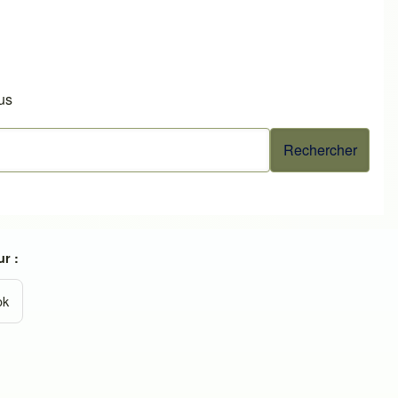
us
r :
ok