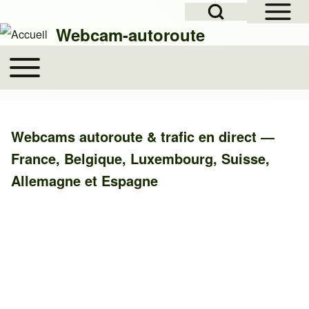
Open Sidebar Mai
Open Search Block
Skip to header
Skip to main navigation
Aller au contenu principal
Skip to footer
Webcam-autoroute
Toggle main menu
Main navigation
Rechercher
Webcams autoroute & trafic en direct —
Close search
France, Belgique, Luxembourg, Suisse,
Allemagne et Espagne