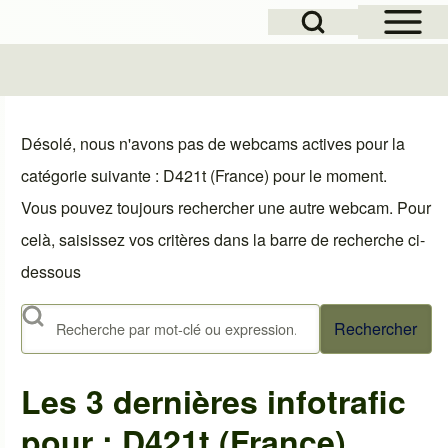
Open Sidebar Mai
Open Search Block
le
Désolé, nous n'avons pas de webcams actives pour la
catégorie suivante : D421t (France) pour le moment.
Vous pouvez toujours rechercher une autre webcam. Pour
celà, saisissez vos critères dans la barre de recherche ci-
dessous
Rechercher
Les 3 dernières infotrafic
pour : D421t (France)