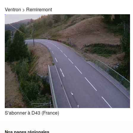
Ventron
>
Remiremont
S'abonner à D43 (France)
Nos pages régionales