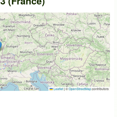
3 (France)
Leaflet
|
©
OpenStreetMap
contributors