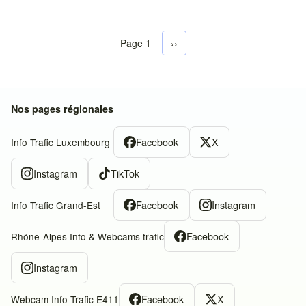
Page 1
Next page
››
Pagination
Nos pages régionales
Facebook
X
Info Trafic Luxembourg
Instagram
TikTok
Facebook
Instagram
Info Trafic Grand-Est
Facebook
Rhône-Alpes Info & Webcams trafic
Instagram
Facebook
X
Webcam Info Trafic E411