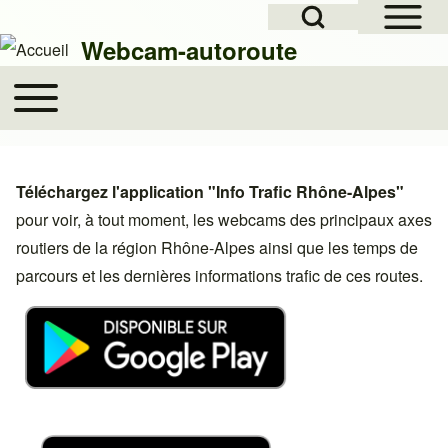
Open Sidebar Mai
Open Search Block
Skip to header
Skip to main navigation
Aller au contenu principal
Skip to footer
Webcam-autoroute
Toggle main menu
Main navigation
Rechercher
Téléchargez l'application "Info Trafic Rhône-Alpes"
Close search
pour voir, à tout moment, les webcams des principaux axes
routiers de la région Rhône-Alpes ainsi que les temps de
parcours et les dernières informations trafic de ces routes.