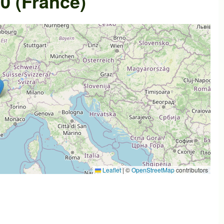
0 (France)
Leaflet
|
©
OpenStreetMap
contributors