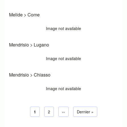
Melide
>
Come
Image not available
Mendrisio
>
Lugano
Image not available
Mendrisio
>
Chiasso
Image not available
Page courante
1
Page default
2
Next page
››
Dernière page
Dernier »
Pagination