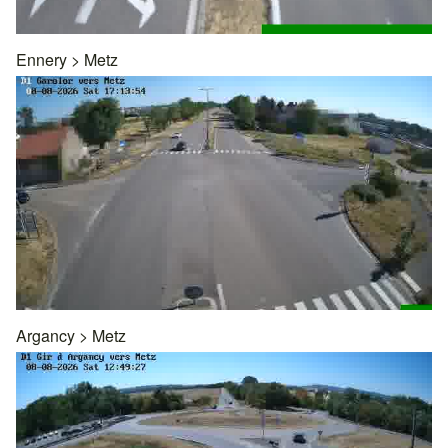
Ennery
>
Metz
Argancy
>
Metz