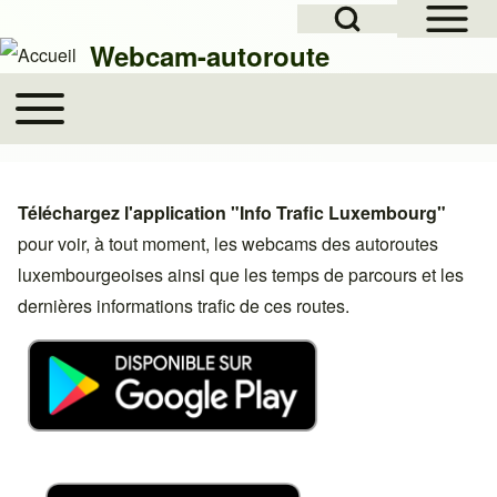
Open Sidebar Mai
Open Search Block
Skip to header
Skip to main navigation
Aller au contenu principal
Skip to footer
Webcam-autoroute
Toggle main menu
Main navigation
Rechercher
Téléchargez l'application "Info Trafic Luxembourg"
Close search
pour voir, à tout moment, les webcams des autoroutes
luxembourgeoises ainsi que les temps de parcours et les
dernières informations trafic de ces routes.