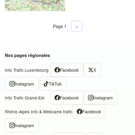
Page 1
Next page
››
Pagination
Nos pages régionales
Facebook
X
Info Trafic Luxembourg
Instagram
TikTok
Facebook
Instagram
Info Trafic Grand-Est
Facebook
Rhône-Alpes Info & Webcams trafic
Instagram