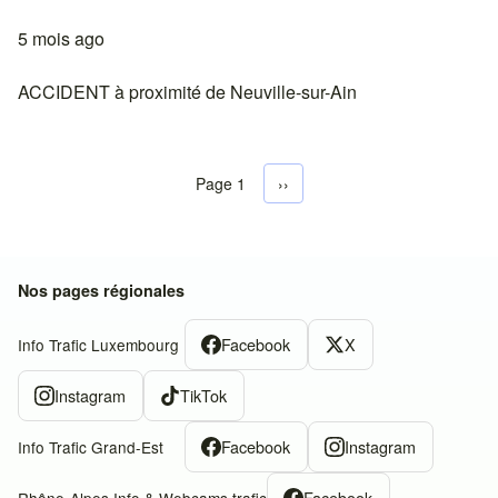
5 mois ago
ACCIDENT à proximité de Neuville-sur-Ain
Page 1
Next page
››
Pagination
Nos pages régionales
Facebook
X
Info Trafic Luxembourg
Instagram
TikTok
Facebook
Instagram
Info Trafic Grand-Est
Facebook