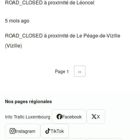
ROAD_CLOSED à proximité de Léoncel
5 mois ago
ROAD_CLOSED à proximité de Le Péage-de-Vizille
(Vizille)
Page 1
Next page
››
Pagination
Nos pages régionales
Facebook
X
Info Trafic Luxembourg
Instagram
TikTok