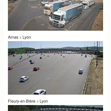
Arnas
>
Lyon
Fleury-en-Bière
>
Lyon