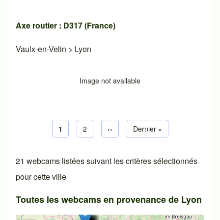
Axe routier : D317 (France)
Vaulx-en-Velin
>
Lyon
Image not available
Page courante
1
Page default
2
Next page
››
Dernière page
Dernier »
Pagination
21 webcams listées suivant les critères sélectionnés
pour cette ville
Toutes les webcams en provenance de Lyon