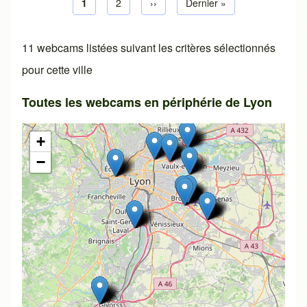
Page courante
1
Page default
2
Next page
››
Dernière page
Dernier »
Pagination
11 webcams listées suivant les critères sélectionnés
pour cette ville
Toutes les webcams en périphérie de Lyon
+
−