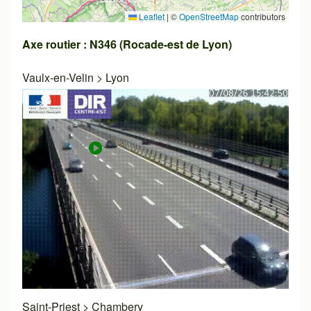
Leaflet
|
©
OpenStreetMap
contributors
Axe routier : N346 (Rocade-est de Lyon)
Vaulx-en-Velin
>
Lyon
Saint-Priest
>
Chambery