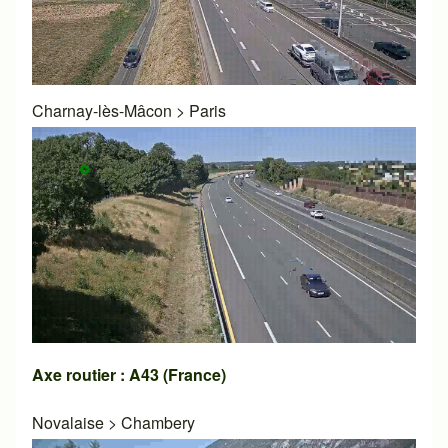
Charnay-lès-Mâcon
>
Paris
Axe routier : A43 (France)
Novalaise
>
Chambery