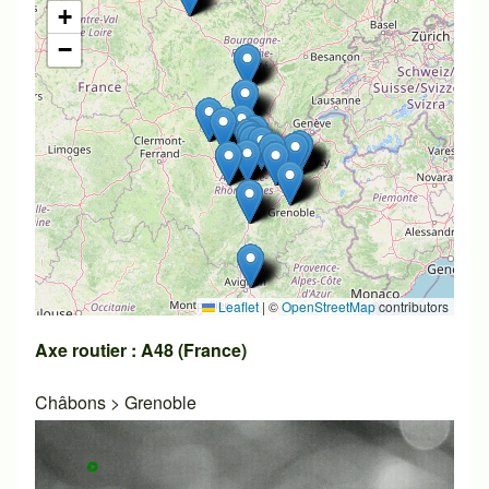
+
−
Leaflet
|
©
OpenStreetMap
contributors
Axe routier : A48 (France)
Châbons
>
Grenoble