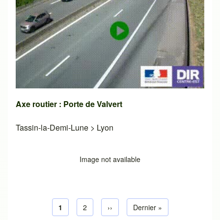
Axe routier : Porte de Valvert
Tassin-la-Demi-Lune
>
Lyon
Image not available
Page courante
1
Page default
2
Next page
››
Dernière page
Dernier »
Pagination