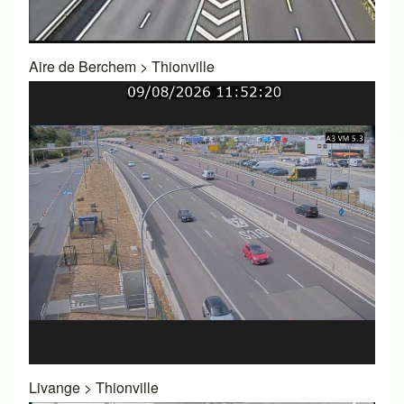
Aire de Berchem
>
Thionville
Livange
>
Thionville