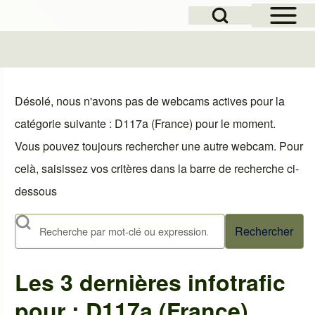
Open Sidebar Mai
Open Search Block
le
Désolé, nous n'avons pas de webcams actives pour la
catégorie suivante : D117a (France) pour le moment.
Vous pouvez toujours rechercher une autre webcam. Pour
celà, saisissez vos critères dans la barre de recherche ci-
dessous
Rechercher
Les 3 dernières infotrafic
pour : D117a (France)