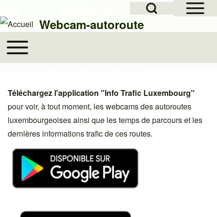
Open Sidebar Mai
Open Search Block
Skip to header
Skip to main navigation
Aller au contenu principal
Skip to footer
Webcam-autoroute
Toggle main menu
Main navigation
Rechercher
Téléchargez l'application "Info Trafic Luxembourg"
Close search
pour voir, à tout moment, les webcams des autoroutes
luxembourgeoises ainsi que les temps de parcours et les
dernières informations trafic de ces routes.