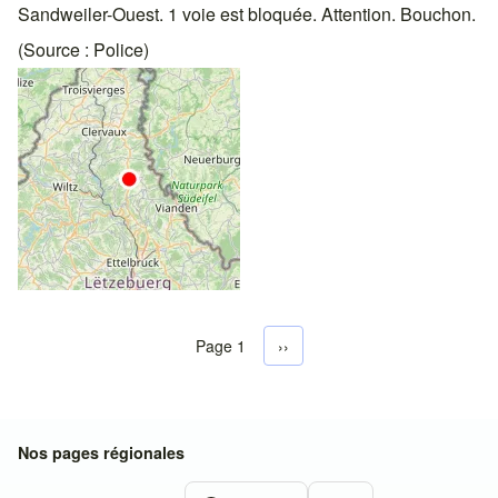
Sandweiler-Ouest. 1 voie est bloquée. Attention. Bouchon.
(Source : Police)
Page 1
Next page
››
Pagination
Nos pages régionales