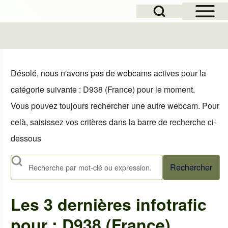
Open Sidebar Mai
Open Search Block
le
Désolé, nous n'avons pas de webcams actives pour la
catégorie suivante : D938 (France) pour le moment.
Vous pouvez toujours rechercher une autre webcam. Pour
celà, saisissez vos critères dans la barre de recherche ci-
dessous
Rechercher
Les 3 dernières infotrafic
pour : D938 (France)