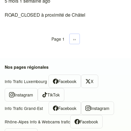
5 mois 1 semaine ago
ROAD_CLOSED à proximité de Châtel
Page 1
Next page
››
Pagination
Nos pages régionales
Facebook
X
Info Trafic Luxembourg
Instagram
TikTok
Facebook
Instagram
Info Trafic Grand-Est
Facebook
Rhône-Alpes Info & Webcams trafic