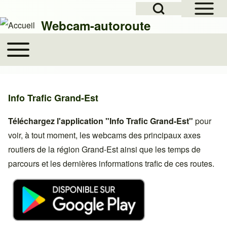
Open Sidebar Mai
Open Search Block
Skip to header
Skip to main navigation
Aller au contenu principal
Skip to footer
Webcam-autoroute
Toggle main menu
Main navigation
Rechercher
Info Trafic Grand-Est
Close search
Téléchargez l'application "Info Trafic Grand-Est"
pour
voir, à tout moment, les webcams des principaux axes
routiers de la région Grand-Est ainsi que les temps de
parcours et les dernières informations trafic de ces routes.