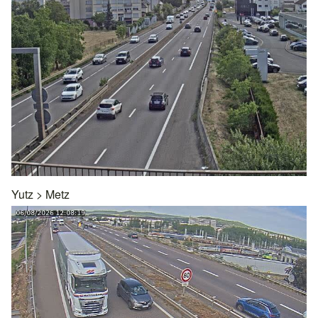
Yutz
>
Metz