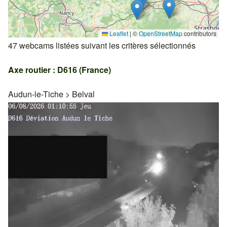
Leaflet
|
©
OpenStreetMap
contributors
47 webcams listées suivant les critères sélectionnés
Axe routier : D616 (France)
Audun-le-Tiche
>
Belval