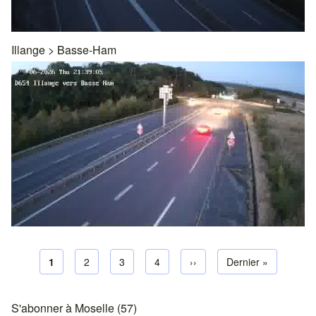
Illange
>
Basse-Ham
Page courante
1
Page default
2
Page default
3
Page default
4
Next page
››
Dernière page
Dernier »
Pagination
S'abonner à Moselle (57)