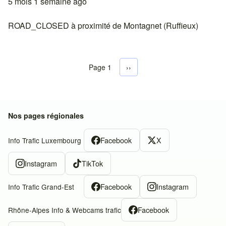
5 mois 1 semaine ago
ROAD_CLOSED à proximité de Montagnet (Ruffieux)
Page 1
Next page
››
Pagination
Nos pages régionales
Facebook
X
Info Trafic Luxembourg
Instagram
TikTok
Facebook
Instagram
Info Trafic Grand-Est
Facebook
Rhône-Alpes Info & Webcams trafic