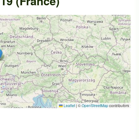
19 (France)
Leaflet
|
©
OpenStreetMap
contributors