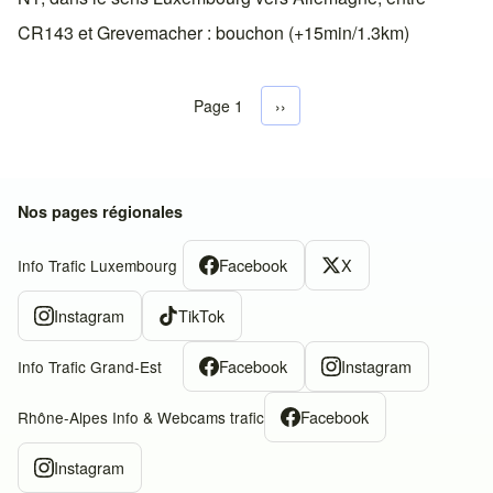
CR143 et Grevemacher : bouchon (+15min/1.3km)
Page 1
Next page
››
Pagination
Nos pages régionales
Facebook
X
Info Trafic Luxembourg
Instagram
TikTok
Facebook
Instagram
Info Trafic Grand-Est
Facebook
Rhône-Alpes Info & Webcams trafic
Instagram