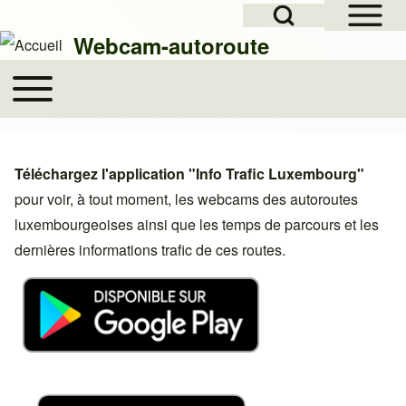
Open Sidebar Mai
Open Search Block
Skip to header
Skip to main navigation
Aller au contenu principal
Skip to footer
Webcam-autoroute
Toggle main menu
Main navigation
Rechercher
Téléchargez l'application "Info Trafic Luxembourg"
Close search
pour voir, à tout moment, les webcams des autoroutes
luxembourgeoises ainsi que les temps de parcours et les
dernières informations trafic de ces routes.