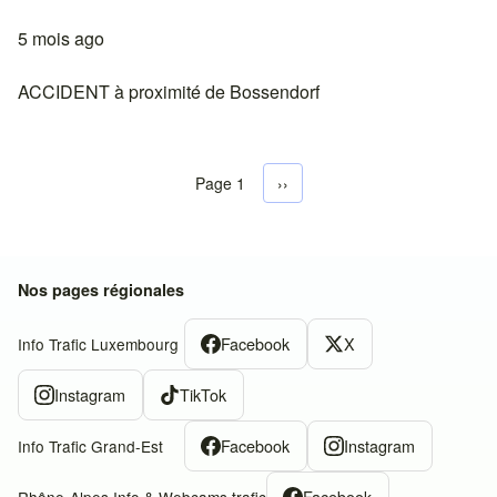
5 mois ago
ACCIDENT à proximité de Bossendorf
Page 1
Next page
››
Pagination
Nos pages régionales
Facebook
X
Info Trafic Luxembourg
Instagram
TikTok
Facebook
Instagram
Info Trafic Grand-Est
Facebook