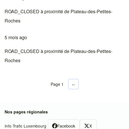
ROAD_CLOSED à proximité de Plateau-des-Petites-
Roches
5 mois ago
ROAD_CLOSED à proximité de Plateau-des-Petites-
Roches
Page 1
Next page
››
Pagination
Nos pages régionales
Facebook
X
Info Trafic Luxembourg