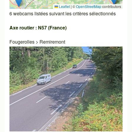
Leaflet
|
©
OpenStreetMap
contributors
6 webcams listées suivant les critères sélectionnés
Axe routier : N57 (France)
Fougerolles
>
Remiremont