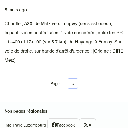
5 mois ago
Chantier, A30, de Metz vers Longwy (sens est-ouest),
Impact : voies neutralisées, 1 voie concernée, entre les PR
11+400 et 17+100 (sur 5,7 km), de Hayange à Fontoy, Sur
voie de droite, sur bande d'arrêt d'urgence ; [Origine : DIRE
Metz]
Page 1
Next page
››
Pagination
Nos pages régionales
Facebook
X
Info Trafic Luxembourg