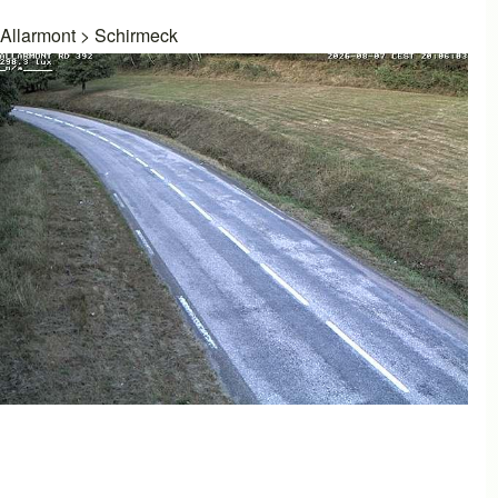
Allarmont
>
Schirmeck