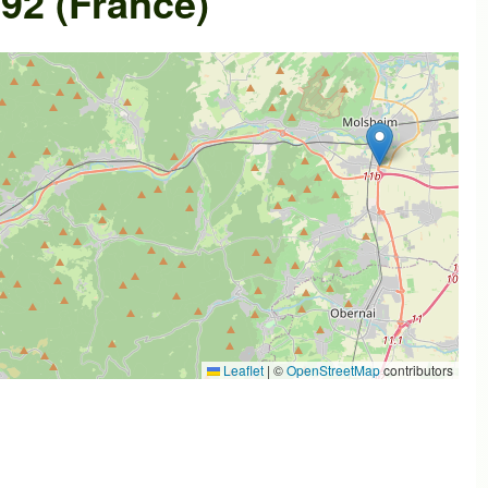
92 (France)
Leaflet
|
©
OpenStreetMap
contributors