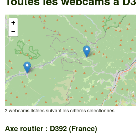
Toutes les webcams à D3
+
−
3 webcams listées suivant les critères sélectionnés
Axe routier : D392 (France)