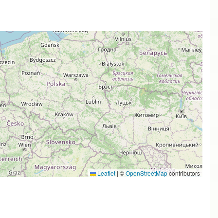
Leaflet
|
©
OpenStreetMap
contributors