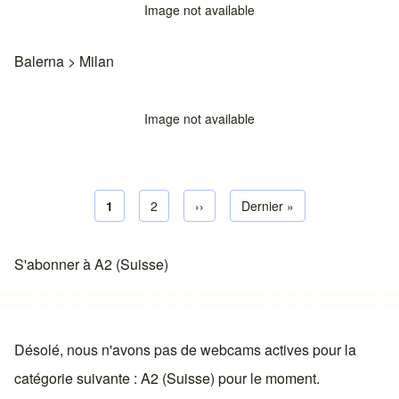
Image not available
Balerna
>
Milan
Image not available
Page courante
1
Page default
2
Next page
››
Dernière page
Dernier »
Pagination
S'abonner à A2 (Suisse)
Désolé, nous n'avons pas de webcams actives pour la
catégorie suivante : A2 (Suisse) pour le moment.