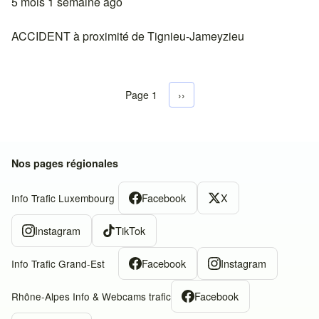
5 mois 1 semaine ago
ACCIDENT à proximité de Tignieu-Jameyzieu
Page 1
Next page
››
Pagination
Nos pages régionales
Facebook
X
Info Trafic Luxembourg
Instagram
TikTok
Facebook
Instagram
Info Trafic Grand-Est
Facebook
Rhône-Alpes Info & Webcams trafic