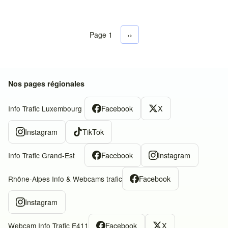
Page 1
Next page
››
Pagination
Nos pages régionales
Facebook
X
Info Trafic Luxembourg
Instagram
TikTok
Facebook
Instagram
Info Trafic Grand-Est
Facebook
Rhône-Alpes Info & Webcams trafic
Instagram
Facebook
X
Webcam Info Trafic E411