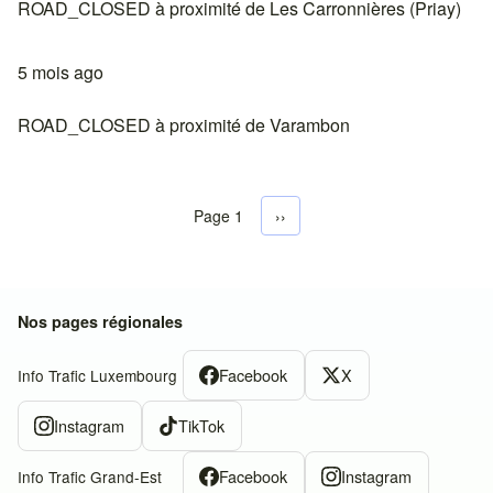
ROAD_CLOSED à proximité de Les Carronnières (Priay)
5 mois ago
ROAD_CLOSED à proximité de Varambon
Page 1
Next page
››
Pagination
Nos pages régionales
Facebook
X
Info Trafic Luxembourg
Instagram
TikTok
Facebook
Instagram
Info Trafic Grand-Est