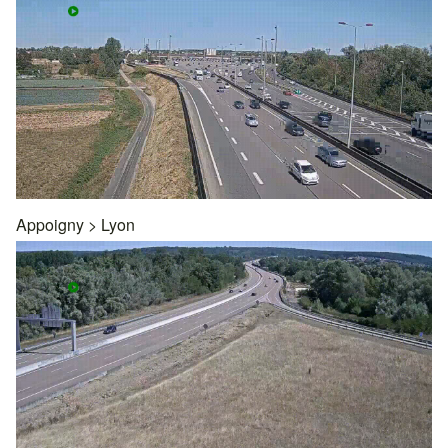
Appoigny
>
Lyon