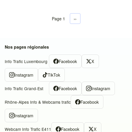
Page 1
Next page
››
Pagination
Nos pages régionales
Facebook
X
Info Trafic Luxembourg
Instagram
TikTok
Facebook
Instagram
Info Trafic Grand-Est
Facebook
Rhône-Alpes Info & Webcams trafic
Instagram
Facebook
X
Webcam Info Trafic E411