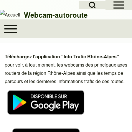
Open Sidebar Mai
Open Search Block
Skip to header
Skip to main navigation
Aller au contenu principal
Skip to footer
Webcam-autoroute
Toggle main menu
Main navigation
Rechercher
Téléchargez l'application "Info Trafic Rhône-Alpes"
Close search
pour voir, à tout moment, les webcams des principaux axes
routiers de la région Rhône-Alpes ainsi que les temps de
parcours et les dernières informations trafic de ces routes.