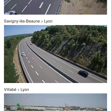
Savigny-lès-Beaune
>
Lyon
Villabé
>
Lyon