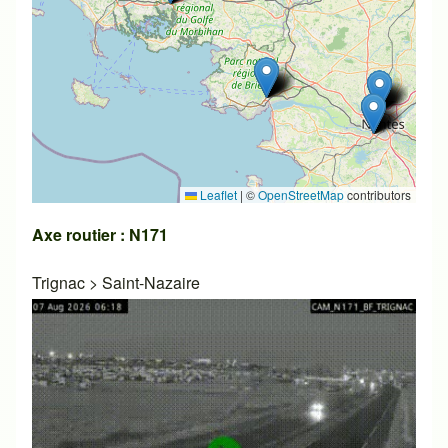
Leaflet
|
©
OpenStreetMap
contributors
Axe routier : N171
Trignac
>
Saint-Nazaire