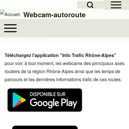
Open Sidebar Mai
Open Search Block
Skip to header
Skip to main navigation
Aller au contenu principal
Skip to footer
Webcam-autoroute
Toggle main menu
Main navigation
Rechercher
Téléchargez l'application "Info Trafic Rhône-Alpes"
Close search
pour voir, à tout moment, les webcams des principaux axes
routiers de la région Rhône-Alpes ainsi que les temps de
parcours et les dernières informations trafic de ces routes.