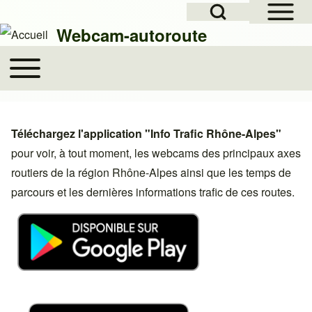
Open Sidebar Mai
Open Search Block
Skip to header
Skip to main navigation
Aller au contenu principal
Skip to footer
Webcam-autoroute
Toggle main menu
Main navigation
Rechercher
Téléchargez l'application "Info Trafic Rhône-Alpes"
Close search
pour voir, à tout moment, les webcams des principaux axes
routiers de la région Rhône-Alpes ainsi que les temps de
parcours et les dernières informations trafic de ces routes.