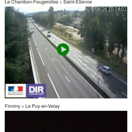
Le Chambon-Feugerolles
>
Saint-Etienne
Firminy
>
Le Puy-en-Velay