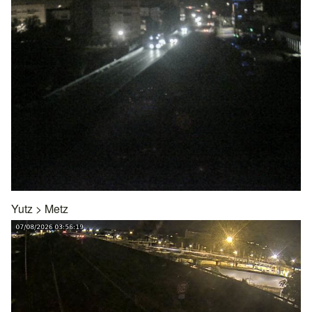
Yutz
>
Metz