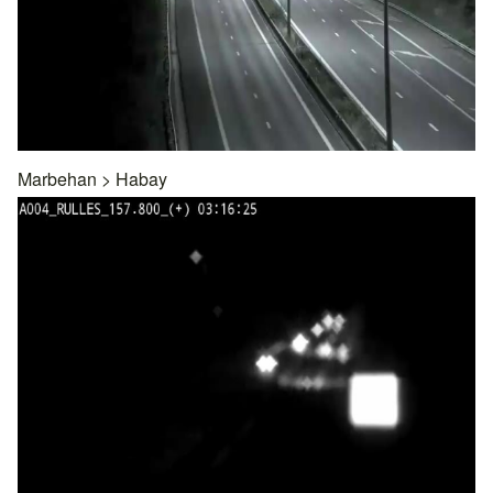
Marbehan
>
Habay