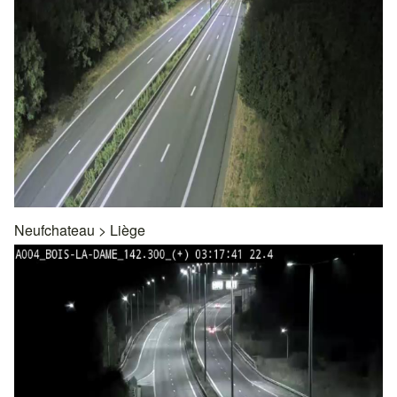
Neufchateau
>
Liège