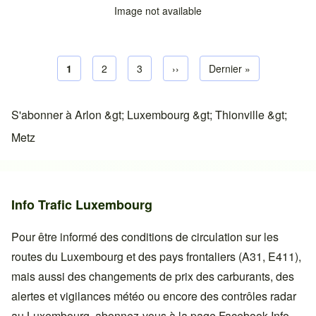
Image not available
Page courante
1
Page default
2
Page default
3
Next page
››
Dernière page
Dernier »
Pagination
S'abonner à Arlon &gt; Luxembourg &gt; Thionville &gt;
Metz
Info Trafic Luxembourg
Pour être informé des conditions de circulation sur les
routes du Luxembourg et des pays frontaliers (A31, E411),
mais aussi des changements de prix des carburants, des
alertes et vigilances météo ou encore des contrôles radar
au Luxembourg, abonnez-vous à la page Facebook
Info