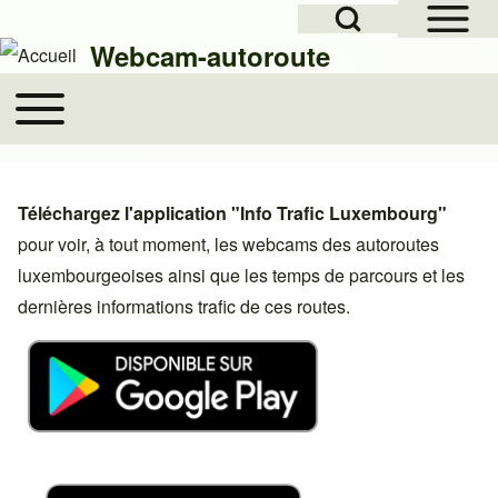
Open Sidebar Mai
Open Search Block
Skip to header
Skip to main navigation
Aller au contenu principal
Skip to footer
Webcam-autoroute
Toggle main menu
Main navigation
Rechercher
Téléchargez l'application "Info Trafic Luxembourg"
Close search
pour voir, à tout moment, les webcams des autoroutes
luxembourgeoises ainsi que les temps de parcours et les
dernières informations trafic de ces routes.