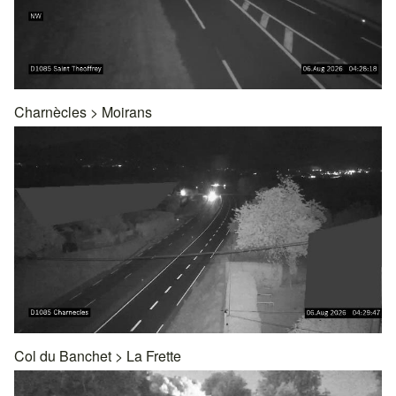
Charnècles
>
Moirans
Col du Banchet
>
La Frette