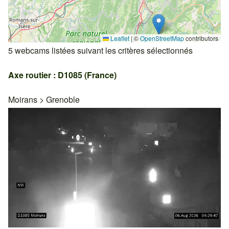
Leaflet
|
©
OpenStreetMap
contributors
5 webcams listées suivant les critères sélectionnés
Axe routier : D1085 (France)
Moirans
>
Grenoble