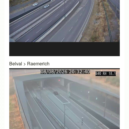
Belval
>
Raemerich