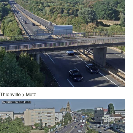
Thionville
>
Metz