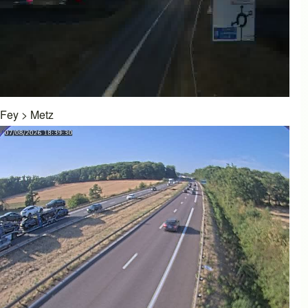
Fey
>
Metz