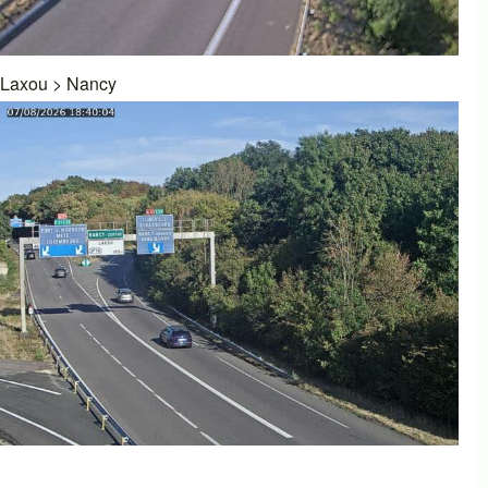
Laxou
>
Nancy