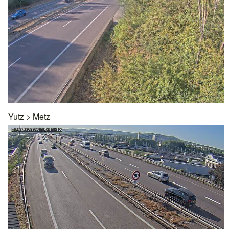
Yutz
>
Metz