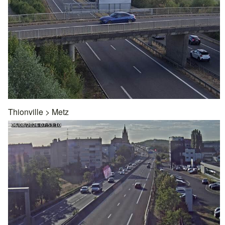
Thionville
>
Metz