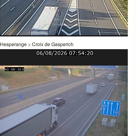
Hesperange
>
Croix de Gasperich