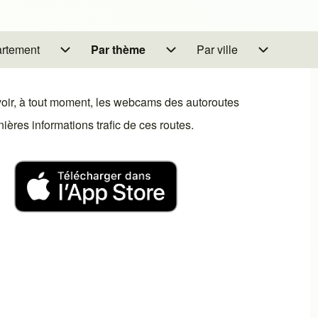
artement
n Par région/département
Par thème
sous-navigation Par thème
Par ville
sous-navigation Par vill
oir, à tout moment, les webcams des autoroutes
ères informations trafic de ces routes.