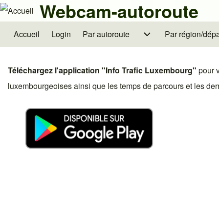
Webcam-autoroute
Skip to header
Skip to main navigation
Aller au contenu principal
Skip to footer
Accueil
Login
Par autoroute
sous-navigation Par autoroute
Par région/dép
sous-navigatio
Main navigation
Rechercher
Téléchargez l'application "Info Trafic Luxembourg"
pour v
luxembourgeoises ainsi que les temps de parcours et les derni
Close search