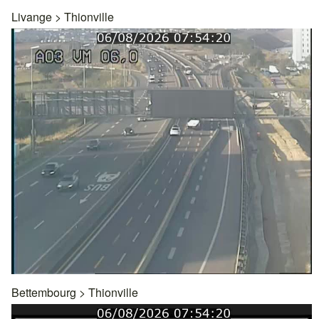
Livange
>
Thionville
Bettembourg
>
Thionville