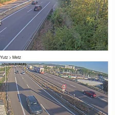
Yutz
>
Metz