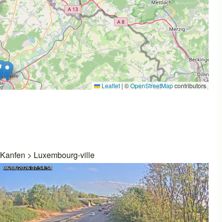
Leaflet
|
©
OpenStreetMap
contributors
Kanfen
>
Luxembourg-ville