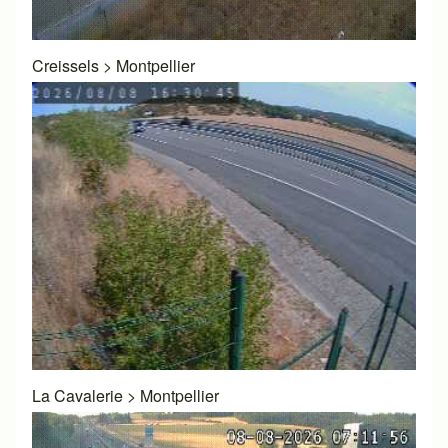
Creissels
>
Montpellier
La Cavalerie
>
Montpellier