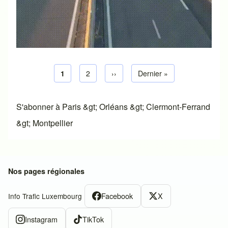
Page courante
1
Page default
2
Next page
››
Dernière page
Dernier »
Pagination
S'abonner à Paris &gt; Orléans &gt; Clermont-Ferrand
&gt; Montpellier
Nos pages régionales
Facebook
X
Info Trafic Luxembourg
Instagram
TikTok