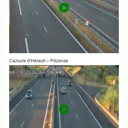
Cazouls d'Hérault
>
Pézenas