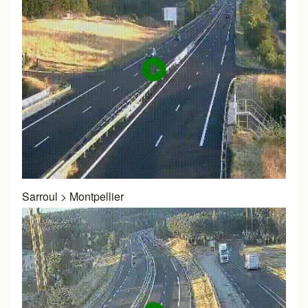
Sarroul
>
Montpellier